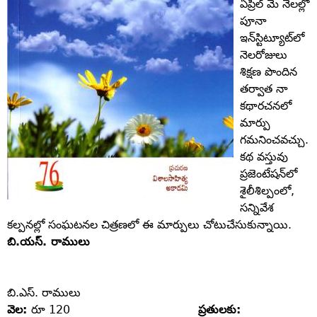
ఏప్రిల్‌ మే నెలల్లో
పూనా
ఇన్‌స్టిట్యూట్‌లో
నెలరోజులు
శిక్షణ పొందిన
తర్వాత నా
కథారచనలో
మార్పు
గమనించవచ్చు.
కథ వస్తువు
ప్రజెంటేషన్‌లో
శైలీశిల్పంలో,
సన్నివేశ
కల్పనల్లో సంఘటనల చిత్రణలో ఈ మార్పులు చోటుచేసుకున్నాయి.
బి.యస్‌. రాములు
బి.ఎస్‌. రాములు
వెల:
రూ 120
ప్రతులకు: