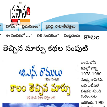
Jump to navigation
హోమ్
ప్రచురణలు
ప్రసిద్థ సాహితీవేత్తలు
కాలం
ఈ సంచికలో ...
గత సంచికలు
సంప్రదించు
తెచ్చిన మార్పు కథల సంపుటి
ఇందులోని
కథల్లో కొన్ని
1978-1980
మధ్య రాసినవి.
అవి ఇటీవలే
పత్రికల నుండి
సేకరించడం
జరిగింది. 1998