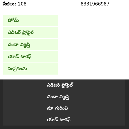
పేజీలు:
208
8331966987
హోమ్
ఎడిటర్ ప్రోపైల్
చందా విజ్ఞప్తి
యాడ్ టారిఫ్
సంప్రదించు
ఎడిటర్ ప్రోపైల్
చందా విజ్ఞప్తి
మా గురించి
యాడ్ టారిఫ్