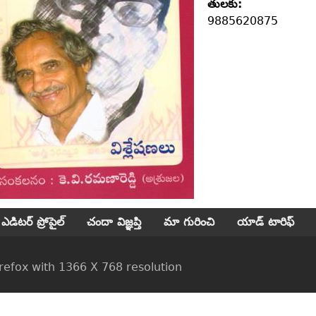
తులకు:
9885620875
ఎడిటర్ ప్రోపైల్
చందా విజ్ఞప్తి
మా గురించి
యాడ్ టారిఫ్
ox with 1366 X 768 resolution