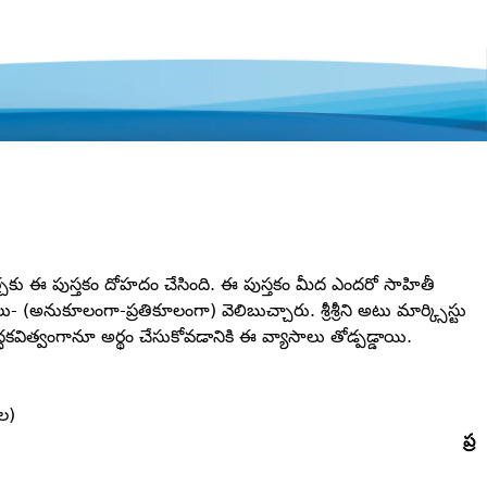
 చర్చకు ఈ పుస్తకం దోహదం చేసింది. ఈ పుస్తకం మీద ఎందరో సాహితీ
 (అనుకూలంగా-ప్రతికూలంగా) వెలిబుచ్చారు. శ్రీశ్రీని అటు మార్క్సిస్టు
కవిత్వంగానూ అర్థం చేసుకోవడానికి ఈ వ్యాసాలు తోడ్పడ్డాయి.
జల)
ప్ర