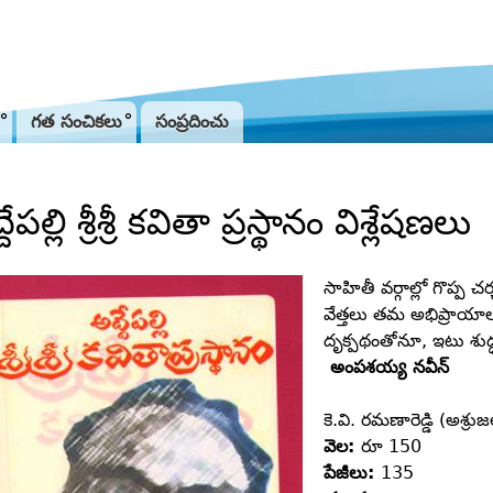
Jump to navigation
గత సంచికలు
సంప్రదించు
దేపల్లి శ్రీశ్రీ కవితా ప్రస్థానం విశ్లేషణలు
సాహితీ వర్గాల్లో గొప్ప
వేత్తలు తమ అభిప్రాయాలు-
దృక్పథంతోనూ, ఇటు శుద్ధ
అంపశయ్య నవీన్‌
కె.వి. రమణారెడ్డి (అశ్రు
వెల:
రూ 150
పేజీలు:
135