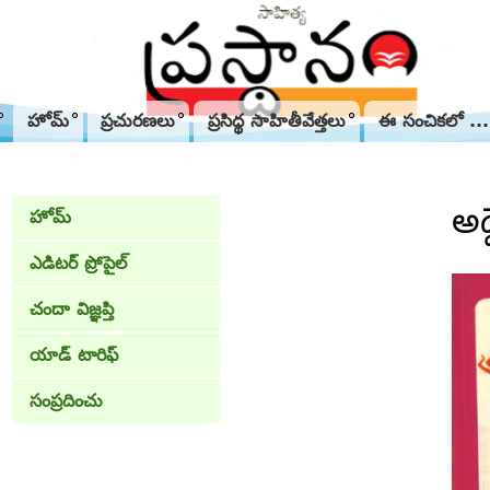
హోమ్
ప్రచురణలు
ప్రసిద్థ సాహితీవేత్తలు
ఈ సంచికలో ...
అద్
హోమ్
ఎడిటర్ ప్రోపైల్
చందా విజ్ఞప్తి
యాడ్ టారిఫ్
సంప్రదించు