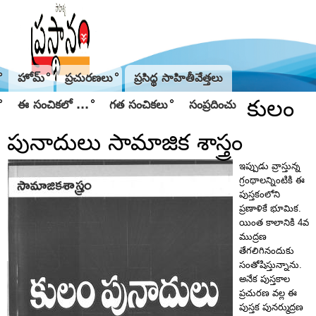
Jump to navigation
హోమ్
ప్రచురణలు
ప్రసిద్థ సాహితీవేత్తలు
కులం
ఈ సంచికలో ...
గత సంచికలు
సంప్రదించు
పునాదులు సామాజిక శాస్త్రం
ఇప్పుడు వ్రాస్తున్న
గ్రంథాలన్నింటికి ఈ
పుస్తకంలోని
ప్రణాళికే భూమిక.
యింత కాలానికి 4వ
ముద్రణ
తేగలిగినందుకు
సంతోషిస్తున్నాను.
అనేక పుస్తకాల
ప్రచురణ వల్ల ఈ
పుస్తక పునర్ముద్రణ