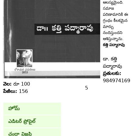
ఆలస్యమైంది.
సమాజ
పరిణామానికి ఈ
గ్రంథం కీలకమైన
మార్పు
నందిస్తుందని
ఆశిస్తున్నాను.
కత్తి పద్మారావు
డా. కత్తి
పద్మారావు
ప్రతులకు:
984974169
వెల:
రూ 100
5
పేజీలు:
156
హోమ్
ఎడిటర్ ప్రోపైల్
చందా విజ్ఞప్తి