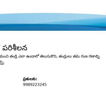
క పరిశీలన
క మంచి తండ్రి ఎలా ఉండాలో తెలుసుకొని, తండ్రులు తమ గుణ గణాల్ని
్నై.
ప్రతులకు:
9989223245