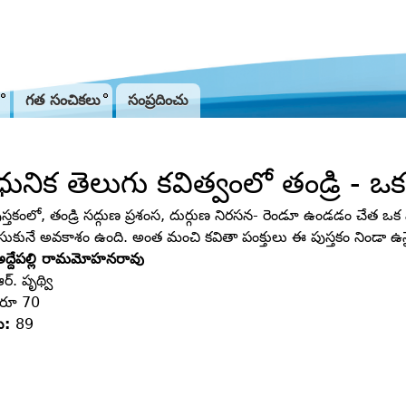
Jump to navigation
గత సంచికలు
సంప్రదించు
ునిక తెలుగు కవిత్వంలో తండ్రి - ఒ
స్తకంలో, తండ్రి సద్గుణ ప్రశంస, దుర్గుణ నిరసన- రెండూ ఉండడం చేత ఒ
ేసుకునే అవకాశం ఉంది. అంత మంచి కవితా పంక్తులు ఈ పుస్తకం నిండా ఉన
అద్దేపల్లి రామమోహనరావు
ర్‌. పృథ్వి
రూ 70
లు:
89