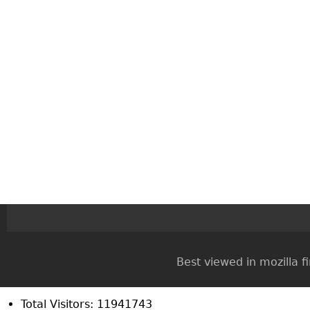
Best viewed in mozilla firef
Total Visitors: 11941743