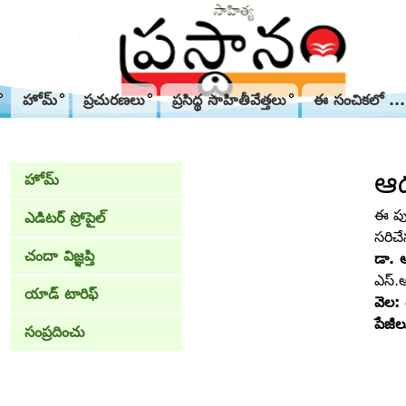
హోమ్
ప్రచురణలు
ప్రసిద్థ సాహితీవేత్తలు
ఈ సంచికలో ...
ఆధ
హోమ్
ఈ పు
ఎడిటర్ ప్రోపైల్
సరిచ
చందా విజ్ఞప్తి
డా. 
ఎస్‌.ఆ
యాడ్ టారిఫ్
వెల:
పేజీ
సంప్రదించు