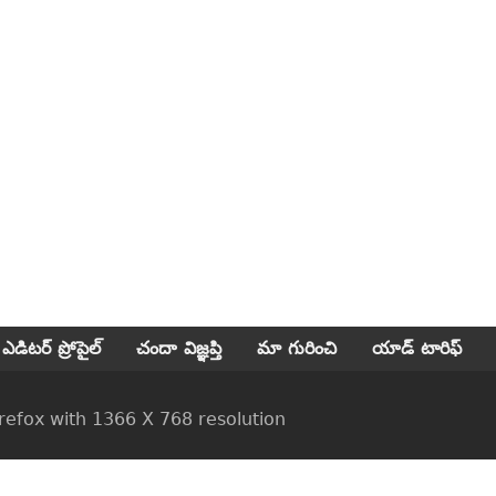
ఎడిటర్ ప్రోపైల్
చందా విజ్ఞప్తి
మా గురించి
యాడ్ టారిఫ్
ox with 1366 X 768 resolution