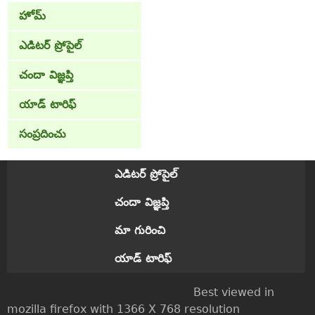
హోమ్
ఎడిటర్ ప్రోపైల్
చందా విజ్ఞప్తి
యాడ్ టారిఫ్
సంప్రదించు
ఎడిటర్ ప్రోపైల్
చందా విజ్ఞప్తి
మా గురించి
యాడ్ టారిఫ్
Best viewed in
mozilla firefox with 1366 X 768 resolution