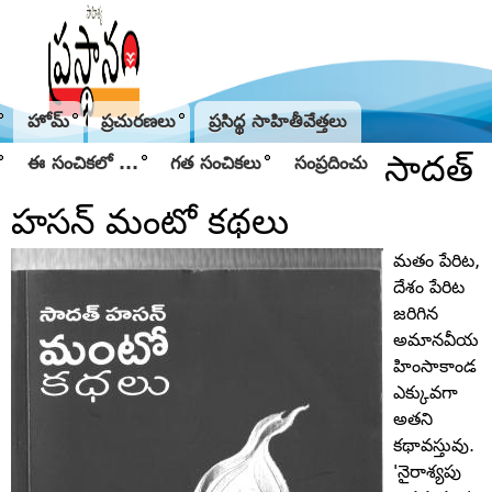
Jump to navigation
హోమ్
ప్రచురణలు
ప్రసిద్థ సాహితీవేత్తలు
సాదత్‌
ఈ సంచికలో ...
గత సంచికలు
సంప్రదించు
హసన్‌ మంటో కథలు
మతం పేరిట,
దేశం పేరిట
జరిగిన
అమానవీయ
హింసాకాండ
ఎక్కువగా
అతని
కథావస్తువు.
'నైరాశ్యపు