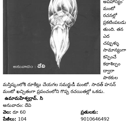
అపహాస్యం'
మంటో
రచనల్లో
ప్రకటింపబడు
తుంది. తన
ఎద
చప్పుళ్ళు
సామాన్యంగా
కన్పించే
కథాశిల్పం
ద్వారా
పాఠకుల
మస్తిష్కంలోకి దూకేట్లు చేయగల సమర్థుడీ మంటో. సాదత్‌ హసన్‌
మంటో ఖచ్చితంగా ప్రపంచంలోని గొప్ప రచయితల్లో ఒకడు.
ఉమామహేశ్వర్రావ్‌. సి
అనువాదం: దేవి
వెల:
రూ 60
ప్రతులకు:
పేజీలు:
104
9010646492