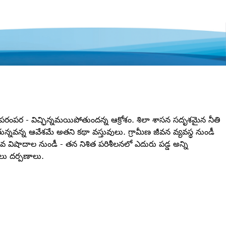
రంపర - విచ్ఛిన్నమయిపోతుందన్న ఆక్రోశం. శిలా శాసన సదృశమైన నీతి
్నవన్న ఆవేశమే అతని కథా వస్తువులు. గ్రామీణ జీవన వ్యవస్థ నుండీ
వ విషాదాల నుండీ - తన నిశిత పరిశీలనలో ఎదురు పడ్డ అన్ని
ు దర్పణాలు.