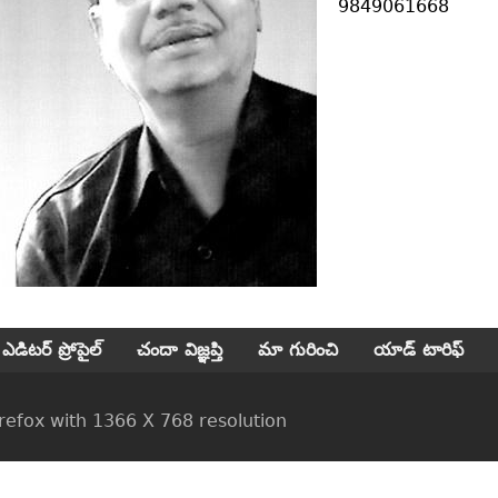
9849061668
ఎడిటర్ ప్రోపైల్
చందా విజ్ఞప్తి
మా గురించి
యాడ్ టారిఫ్
ox with 1366 X 768 resolution