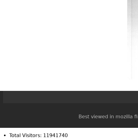
Best viewed in mozilla firef
Total Visitors: 11941740