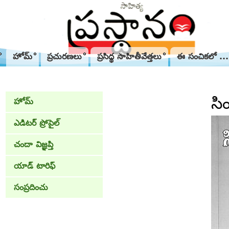
హోమ్
ప్రచురణలు
ప్రసిద్థ సాహితీవేత్తలు
ఈ సంచికలో ...
సి
హోమ్
ఎడిటర్ ప్రోపైల్
చందా విజ్ఞప్తి
యాడ్ టారిఫ్
సంప్రదించు