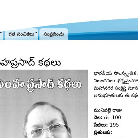
Jump to navigation
గత సంచికలు
సంప్రదించు
ంహప్రసాద్‌ కథలు
భారతీయ సాంస్కృతిక ప
నిబంధనలు భగ్నమైపోతున
మహానగర సంక్లిష్ట మాన
అనుభూతులకు ఈ కథల
మునిపల్లె రాజు
వెల:
రూ 100
పేజీలు:
195
ప్రతులకు: