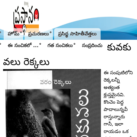
Jump to navigation
హోమ్
ప్రచురణలు
ప్రసిద్థ సాహితీవేత్తలు
కువకు
ఈ సంచికలో ...
గత సంచికలు
సంప్రదించు
వలు రెక్కలు
ఈ సంపుటిలోని
రెక్కలన్నీ
అత్యంత
క్లుప్తమైనవి.
కొంచెం పెద్ద
పాదాలున్నవీ
రాస్తున్నారు
గానీ, ఇలా
రాయడం ఒక