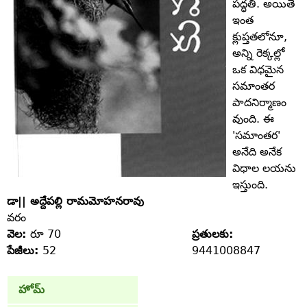
పద్ధతి. అయితే
ఇంత
క్లుప్తతలోనూ,
అన్ని రెక్కల్లో
ఒక విధమైన
సమాంతర
పాదనిర్మాణం
వుంది. ఈ
'సమాంతర'
అనేది అనేక
విధాల లయను
ఇస్తుంది.
డా|| అద్దేపల్లి రామమోహనరావు
వరం
వెల:
రూ 70
ప్రతులకు:
పేజీలు:
52
9441008847
హోమ్