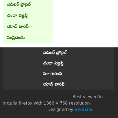
ఎడిటర్ ప్రోపైల్
చందా విజ్ఞప్తి
యాడ్ టారిఫ్
సంప్రదించు
ఎడిటర్ ప్రోపైల్
చందా విజ్ఞప్తి
మా గురించి
యాడ్ టారిఫ్
Best viewed in
mozilla firefox with 1366 X 768 resolution
Designed by
Swecha