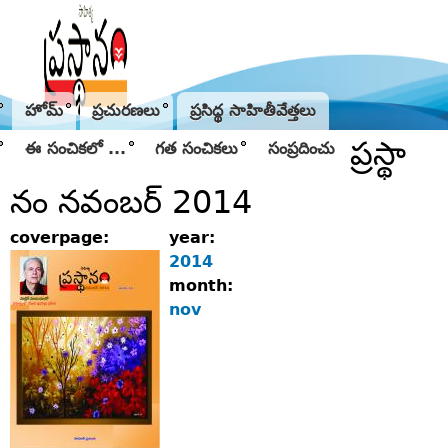
Jump to navigation
హోమ్
ప్రచురణలు
ప్రసిద్థ సాహితీవేత్తలు
ప్రస్థా
ఈ సంచికలో ...
గత సంచికలు
సంప్రదించు
నం నవంబర్‌ 2014
coverpage:
year:
2014
month:
nov