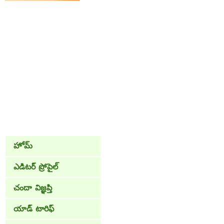
హోమ్
ఎడిటర్ ప్రోపైల్
చందా విజ్ఞప్తి
యాడ్ టారిఫ్