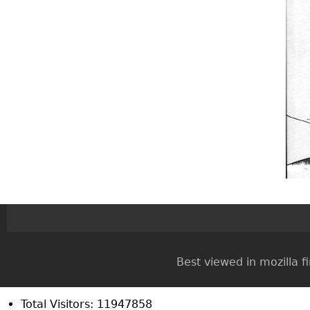
Best viewed in mozilla firef
Total Visitors: 11947858