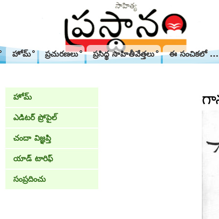
హోమ్
ప్రచురణలు
ప్రసిద్థ సాహితీవేత్తలు
ఈ సంచికలో ...
గా
హోమ్
ఎడిటర్ ప్రోపైల్
చందా విజ్ఞప్తి
యాడ్ టారిఫ్
సంప్రదించు