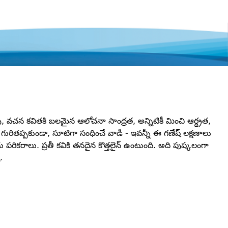
్తువు, వచన కవితకి బలమైన ఆలోచనా సాంద్రత, అన్నిటికీ మించి ఆర్ధ్రత,
 గురితప్పకుండా, సూటిగా సంధించే వాడీ - ఇవన్నీ ఈ గణేష్‌ లక్షణాలు
ికరాలు. ప్రతీ కవికి తనదైన కొత్తలైన్‌ ఉంటుంది. అది పుష్కలంగా
‌.