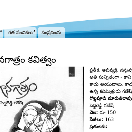
Jump to navigation
గత సంచికలు
సంప్రదించు
నగాత్రం కవిత్వం
ప్రతీక, అభివ్యక్తి, వస
అతి సున్నితంగా - కాని
కాదు ఆయుధాలు, కాదు పర
ఉన్న కవిమిత్రుడు గణేష్
గొల్లపూడి మారుతిరావు
పెద్దిరెడ్డి గణేష్‌
వెల:
రూ 150
పేజీలు:
163
ప్రతులకు: