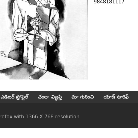
9848181117
ఎడిటర్ ప్రోపైల్
చందా విజ్ఞప్తి
మా గురించి
యాడ్ టారిఫ్
ox with 1366 X 768 resolution