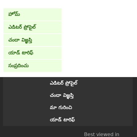
హోమ్
ఎడిటర్ ప్రోపైల్
చందా విజ్ఞప్తి
యాడ్ టారిఫ్
సంప్రదించు
ఎడిటర్ ప్రోపైల్
చందా విజ్ఞప్తి
మా గురించి
యాడ్ టారిఫ్
Best viewed in