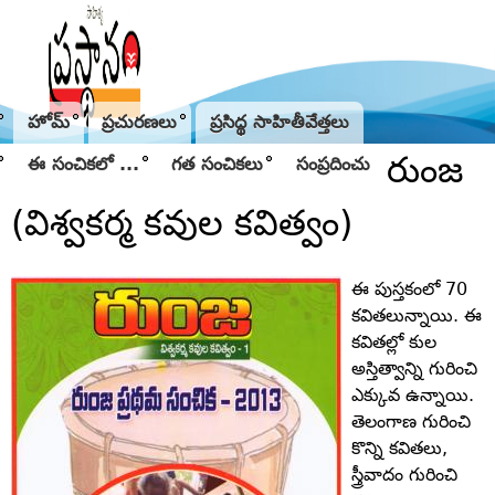
Jump to navigation
హోమ్
ప్రచురణలు
ప్రసిద్థ సాహితీవేత్తలు
రుంజ
ఈ సంచికలో ...
గత సంచికలు
సంప్రదించు
(విశ్వకర్మ కవుల కవిత్వం)
ఈ పుస్తకంలో 70
కవితలున్నాయి. ఈ
కవితల్లో కుల
అస్తిత్వాన్ని గురించి
ఎక్కువ ఉన్నాయి.
తెలంగాణ గురించి
కొన్ని కవితలు,
స్త్రీవాదం గురించి