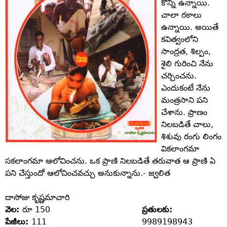
కొన్ని ఉన్నాయి.
చాలా రకాలు
ఉన్నాయి. అయితే
కవిత్వంలోని
సాంద్రత, శిల్పం,
శైలి గురించి నేను
చర్చించను.
ఎందుకంటే నేను
మంత్రసాని పని
చేశాను. ప్రాణం
నిలబడితే చాలు,
శిశువు రంగు లింగం
వికలాంగమా
సకలాంగమా ఆలోచించను. ఒక ప్రాణి నిలబడితే తరువాత ఆ ప్రాణి ఏ
పని చేస్తుందో ఆలోచించవచ్చు అనుకున్నాను.- జ్వలిత
దాసోజు కృష్ణమాచారి
వెల:
రూ 150
ప్రతులకు:
పేజీలు:
111
9989198943