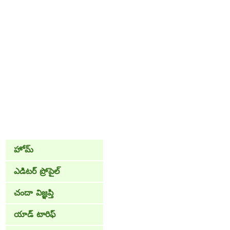
హోమ్
ఎడిటర్ ప్రోపైల్
చందా విజ్ఞప్తి
యాడ్ టారిఫ్