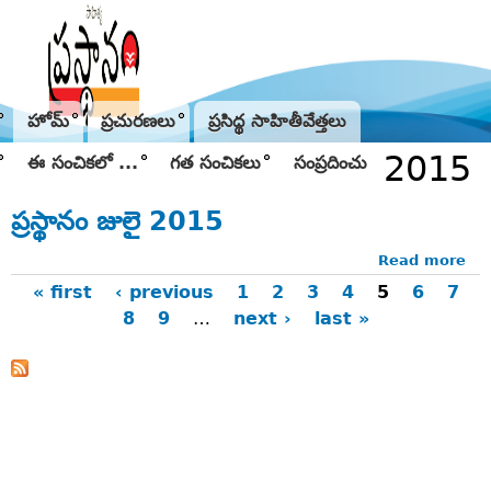
Jump to navigation
హోమ్
ప్రచురణలు
ప్రసిద్థ సాహితీవేత్తలు
2015
ఈ సంచికలో ...
గత సంచికలు
సంప్రదించు
ప్రస్థానం జులై 2015
Read more
ab
ప్రస్
« first
‹ previous
1
2
3
4
5
6
7
జులై
8
9
…
next ›
last »
Pages
20