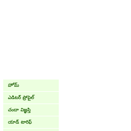
హోమ్
ఎడిటర్ ప్రోపైల్
చందా విజ్ఞప్తి
యాడ్ టారిఫ్