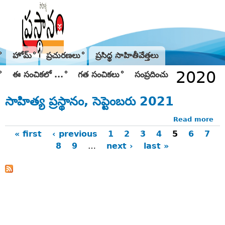
Jump to navigation
హోమ్
ప్రచురణలు
ప్రసిద్థ సాహితీవేత్తలు
2020
ఈ సంచికలో ...
గత సంచికలు
సంప్రదించు
సాహిత్య ప్రస్థానం, సెప్టెంబరు 2021
Read more
ab
సాహ
« first
‹ previous
1
2
3
4
5
6
7
ప్రస్
8
9
…
next ›
last »
Pages
సెప్
20