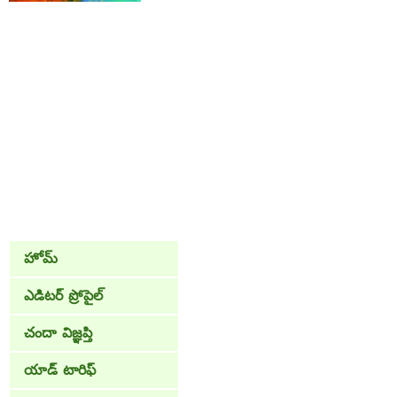
హోమ్
ఎడిటర్ ప్రోపైల్
చందా విజ్ఞప్తి
యాడ్ టారిఫ్