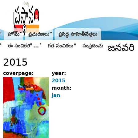
Jump to navigation
హోమ్
ప్రచురణలు
ప్రసిద్థ సాహితీవేత్తలు
జనవరి
ఈ సంచికలో ...
గత సంచికలు
సంప్రదించు
2015
coverpage:
year:
2015
month:
jan