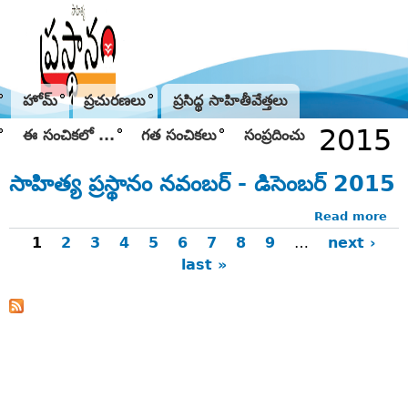
Jump to navigation
హోమ్
ప్రచురణలు
ప్రసిద్థ సాహితీవేత్తలు
2015
ఈ సంచికలో ...
గత సంచికలు
సంప్రదించు
సాహిత్య ప్రస్థానం నవంబర్‌ - డిసెంబర్‌ 2015
Read more
ab
సాహ
1
2
3
4
5
6
7
8
9
…
next ›
ప్రస్
last »
Pages
నవం
-
డిసె
20