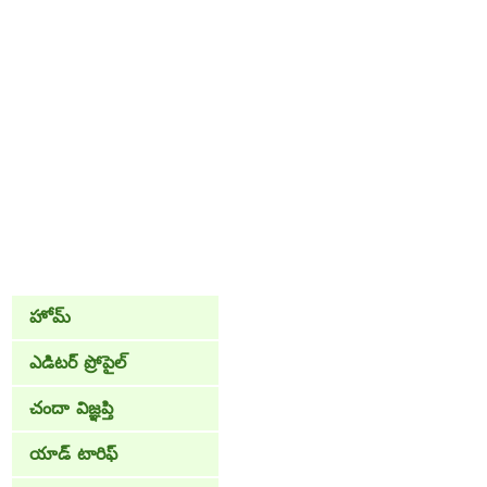
హోమ్
ఎడిటర్ ప్రోపైల్
చందా విజ్ఞప్తి
యాడ్ టారిఫ్