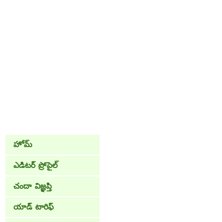
హోమ్
ఎడిటర్ ప్రోపైల్
చందా విజ్ఞప్తి
యాడ్ టారిఫ్