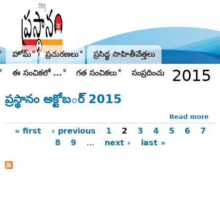
Jump to navigation
హోమ్
ప్రచురణలు
ప్రసిద్థ సాహితీవేత్తలు
2015
ఈ సంచికలో ...
గత సంచికలు
సంప్రదించు
ప్రస్థానం అక్టోబర్‌్‌ 2015
Read more
ab
ప్రస్
« first
‹ previous
1
2
3
4
5
6
7
అక్టో
8
9
…
next ›
last »
Pages
20