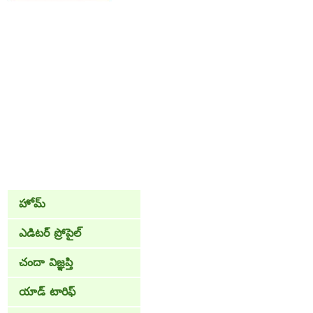
హోమ్
ఎడిటర్ ప్రోపైల్
చందా విజ్ఞప్తి
యాడ్ టారిఫ్