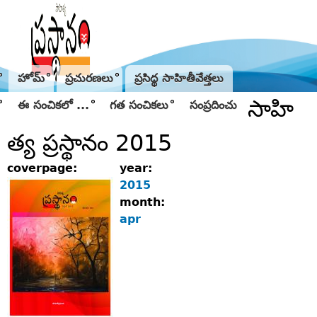
Jump to navigation
హోమ్
ప్రచురణలు
ప్రసిద్థ సాహితీవేత్తలు
సాహి
ఈ సంచికలో ...
గత సంచికలు
సంప్రదించు
త్య ప్రస్థానం 2015
coverpage:
year:
2015
month:
apr