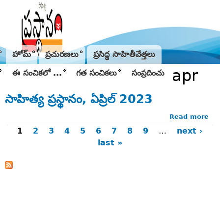
Jump to navigation
హోమ్
ప్రచురణలు
ప్రసిద్థ సాహితీవేత్తలు
apr
ఈ సంచికలో ...
గత సంచికలు
సంప్రదించు
సాహిత్య ప్రస్థానం, ఏప్రిల్‌ 2023
Read more
ab
సాహ
1
2
3
4
5
6
7
8
9
…
next ›
ప్రస్
last »
Pages
ఏప్రిల
20