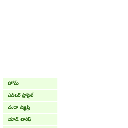
హోమ్
ఎడిటర్ ప్రోపైల్
చందా విజ్ఞప్తి
యాడ్ టారిఫ్