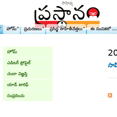
హోమ్
ప్రచురణలు
ప్రసిద్థ సాహితీవేత్తలు
ఈ సంచికలో ...
2
హోమ్
ఎడిటర్ ప్రోపైల్
సాహ
చందా విజ్ఞప్తి
యాడ్ టారిఫ్
Pa
సంప్రదించు