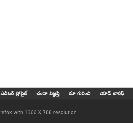
ఎడిటర్ ప్రోపైల్
చందా విజ్ఞప్తి
మా గురించి
యాడ్ టారిఫ్
ox with 1366 X 768 resolution