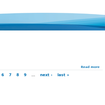
Read more
ab
సాహ
6
7
8
9
…
next ›
last »
ప్రస్
జూల
20