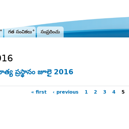
Jump to navigation
గత సంచికలు
సంప్రదించు
016
ిత్య ప్రస్థానం జూలై 2016
« first
‹ previous
1
2
3
4
5
ges