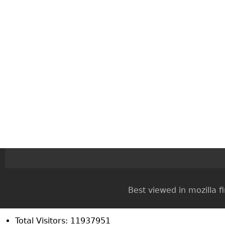
Best viewed in mozilla firef
Total Visitors: 11937951