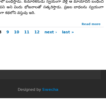
ాలో బంధిస్తాడు. కుమారశేనుడు స్వయంగా వెళ్లి ఆ మాయావిని బంధించి
చిపని అని విందు భోజనాలతో సత్కరిస్తాడు. ప్రజల బాధలను స్వయంగా
గా కథలోని వస్తువు ఇది.
Read more
ab
మా
8
9
10
11
12
next ›
last »
రహస
ఛేద
 Designed by
Swecha