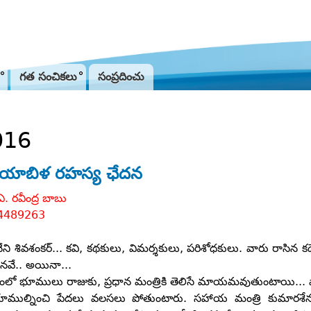
Jump to navigation
గత సంచికలు
సంప్రదించు
016
యాబిళ రహస్య ఛేదన
ఎ. రవీంద్ర బాబు
4489263
నేని శివశంకర్‌... కవి, కథకులు, విమర్శకులు, పరిశోధకులు. వారు రాసి
ినవే.. అయినా...
యంలో భూములు రాజుకు, ప్రధాన మంత్రికి తెలిసే మాయమవుతుంటాయి... వా
ముల్నించి పేదలు వలసలు పోతుంటారు. సహాయ మంత్రి కుమారశేనుడ