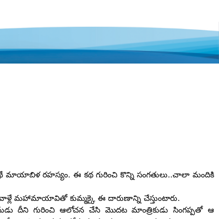
న కథే మాయాబిళ రహస్యం. ఈ కథ గురించి కొన్ని సంగతులు..చాలా మందికి
ళ్లే మహామాయావితో కుమ్మక్కై ఈ దారుణాన్ని చేస్తుంటారు.
ు దీని గురించి ఆలోచన చేసి మొదట మాంత్రికుడు సింగప్పతో ఆ