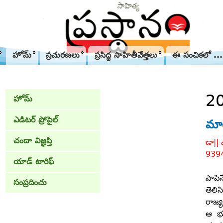
హోమ్
ప్రచురణలు
ప్రసిద్థ సాహితీవేత్తలు
ఈ సంచికలో ...
2
హోమ్
ఎడిటర్ ప్రోపైల్
మా
చందా విజ్ఞప్తి
డా|| 
939
యాడ్ టారిఫ్
పాపి
సంప్రదించు
తెలిస
రాజ్
ఆ భూ