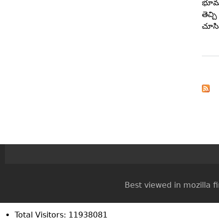
భూమా
తెచ్
చూసి
Pa
Best viewed in mozilla firef
Total Visitors: 11938081