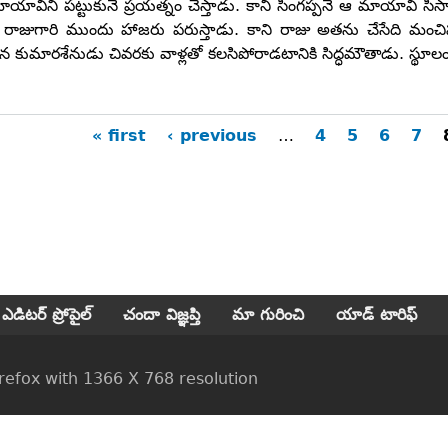
యావిని పట్టుకునే ప్రయత్నం చేస్తాడు. కానీ సింగప్పనే ఆ మాయావి సిస
చి రాజుగారి ముందు హాజరు పరుస్తాడు. కాని రాజు అతను చేసేది మం
న కుమారశేనుడు చివరకు వాళ్లతో కలసిపోరాడటానికి సిద్ధమౌతాడు. స్థూలం
« first
‹ previous
…
4
5
6
7
ges
ఎడిటర్ ప్రోపైల్
చందా విజ్ఞప్తి
మా గురించి
యాడ్ టారిఫ్
ox with 1366 X 768 resolution