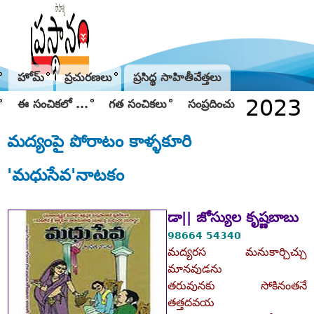
Jump to navigation
హోమ్
ప్రచురణలు
ప్రసిద్థ సాహితీవేత్తలు
2023
ఈ సంచికలో ...
గత సంచికలు
సంప్రదించు
మద్యంపై పోరాటం కాళ్ళకూరి
'మధుసేవ'నాటకం
డా|| జోస్యుల కృష్ణబాబు
98664 54340
మద్యరస మనుకార్చిచ్చు
మానవుడను
తరువునకు సోకినంతనే
తత్తదవయ