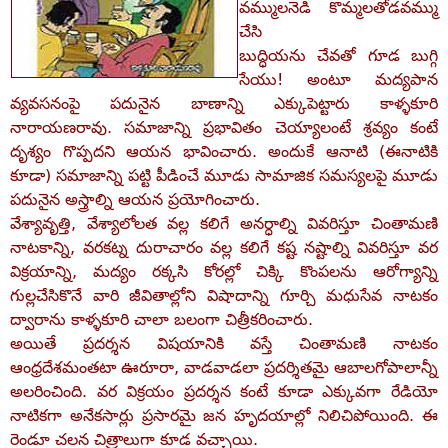
వమ్ములనెడి కొమ్మలతోడవమ్ము
చేసి
బుద్ధియను చేవతో గూడ బుగ్గి
సేయు! అంటూ మద్యపాన
వ్యవసనంపై పదునైన బాణాన్ని ఎక్కుపెట్టారు కాళ్ళకూరి
నారాయణరావు. సమాజాన్ని ప్రభావితం చెయ్యాలంటే శ్రవ్యం కంటే
దృశ్యం గొప్పదని ఆయన భావించారు. అందుకే ఆనాటి (ఈనాటికి
కూడా) సమాజాన్ని పట్టి పీడించే మూడు సామాజిక సమస్యలపై మూడు
పదునైన అస్త్రాల్ని ఆయన ప్రయోగించారు.
వేశ్యావృత్తి, వేశ్యాలోలత వల్ల కలిగే అనర్ధాల్ని వివరిస్తూ చింతామణి
నాటకాన్ని, వరకట్న దురాచారం వల్ల కలిగే కష్ట నష్టాల్ని వివరిస్తూ వర
విక్రయాన్ని, మద్యం రక్కసి కోరల్లో చిక్కి కొంపలను ఆరోగ్యాన్ని
గుల్లచేసికొనే వారి జీవితాల్లోని విషాదాన్ని గూర్చి మధుసేవ నాటకం
ద్వారాను కాళ్ళకూరి చాలా బలంగా చిత్రీకరించారు.
అయితే ప్రదర్శన విషయానికి వస్తే చింతామణి నాటకం
ఆంధ్రదేశమంతటా ఊరూరా, వాడవాడలా ప్రదర్శితమై ఆబాలగోపాలాన్నీ
అలరించింది. వర విక్రయం ప్రదర్శన కంటే కూడా ఎక్కువగా రేడియో
నాటికగా అనేకసార్లు ప్రసారమై జన హృదయాల్లో నిలిచిపోయింది. ఈ
రెండూ చలన చిత్రాలుగా కూడ వచ్చాయి.