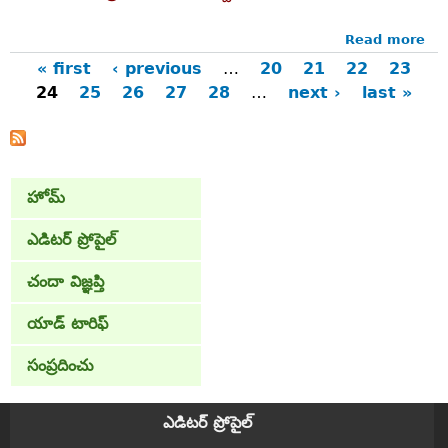
Read more
abo
పోర
« first
‹ previous
…
20
21
22
23
కాళ్
24
25
26
27
28
…
next ›
last »
Pages
'మధ
హోమ్
ఎడిటర్ ప్రోపైల్
చందా విజ్ఞప్తి
యాడ్ టారిఫ్
సంప్రదించు
ఎడిటర్ ప్రోపైల్